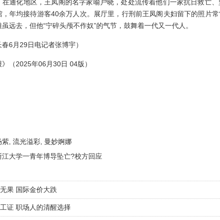
，在通化地区，王凤阁的名字家喻户晓，处处流传着他们一家抗日救亡、
馆，年均接待游客40余万人次。展厅里，行刑前王凤阁夫妇留下的照片
雄虽远去，但他“宁碎头颅不作奴”的气节，鼓舞着一代又一代人。
春6月29日电记者张博宇）
（2025年06月30日 04版）
杨紫, 流光溢彩, 曼妙婀娜
浙江大学一青年博导坠亡?校方回应
无果 国际金价大跌
工证 职场人的清醒选择