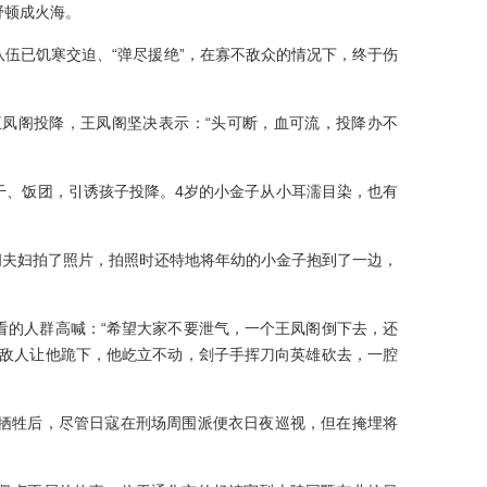
野顿成火海。
伍已饥寒交迫、“弹尽援绝”，在寡不敌众的情况下，终于伤
凤阁投降，王凤阁坚决表示：“头可断，血可流，投降办不
干、饭团，引诱孩子投降。4岁的小金子从小耳濡目染，也有
凤阁夫妇拍了照片，拍照时还特地将年幼的小金子抱到了一边，
看的人群高喊：“希望大家不要泄气，一个王凤阁倒下去，还
”敌人让他跪下，他屹立不动，刽子手挥刀向英雄砍去，一腔
牺牲后，尽管日寇在刑场周围派便衣日夜巡视，但在掩埋将