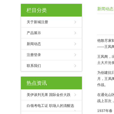
新闻动态
栏目分类
关于新城注册
产品展示
他散尽家
新闻动态
——王凤
注册登录
王凤阁，
土大片沦
联系我们
为创建抗
月，王凤
热点资讯
作战。
美伊谈判无果 国际金价大跌
在通化山
战上百次
白领考电工证 职场人的清醒选
1937