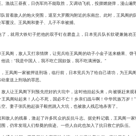
至。激战三昼夜，日伪军尚不能取胜，又调动飞机，投掷燃烧弹，漫山遍
部队冒着敌人的炮火突围，退至大罗圈沟附近的东南岔。此时，王凤阁的队
全军覆没。王凤阁和妻子、儿子不幸被捕。
跑了，就用大铁钉子把他的双手钉在磨盘上，日本宪兵队长软硬兼施劝王
降王凤阁，敌人又打亲情牌，让宪兵给王凤阁的幼子小金子送来糖果、饼
，他说：“我是中国人，我不吃亡国奴饭，我不吃满洲饭。”
年4月，王凤阁一家被押送刑场，临行前，日本宪兵为了给自己请功，为王
将幼童送上刑场的罪恶。
，敌人让王凤阁下到预先挖好的大坑中，这时他抬起头来，向被驱赶来观
个王凤阁站起来！人心不死，国必不亡！乡亲们战斗啊！中华民族万岁！
长空。妻子张氏抱起孩子毅然跳入大坑，也被敌人残忍地杀害了。
贞和敌人的残暴，激起了许多民众的反抗斗志。据史料记载，王凤阁一家
周围，仍常发现人们祭奠的痕迹。一些人自此也加入了抗日救亡的队伍。