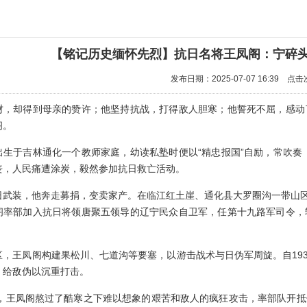
【铭记历史缅怀先烈】抗日名将王凤阁：宁碎头颅
发布日期：2025-07-07 16:39 点
财，却得到母亲的赞许；他坚持抗战，打得敌人胆寒；他誓死不屈，感动
阁。
出生于吉林通化一个教师家庭，幼读私塾时便以“精忠报国”自励，常吹奏
丧，人民痛遭涂炭，毅然参加抗日救亡活动。
日武装，他奔走募捐，变卖家产。在临江红土崖、通化县大罗圈沟一带山区
阁率部加入抗日将领唐聚五领导的辽宁民众自卫军，任第十九路军司令，
区，王凤阁构建果松川、七道沟等要塞，以游击战术与日伪军周旋。自193
，给敌伪以沉重打击。
年春，王凤阁熬过了酷寒之下难以想象的艰苦和敌人的疯狂攻击，率部队开