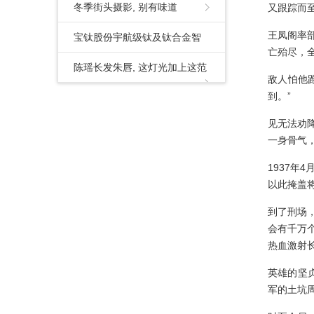
择
冬季街头摄影, 别有味道
又跟踪而
王凤阁率
宝钛股份宇航级钛及钛合金智
亡殆尽，
能锻造产线及供应链协同建设
陈瑶长发朱唇, 这灯光加上这范
敌人怕他
到。”
项目开工
围感, 超可以的!
见无法劝
一身骨气
1937
以此掩盖
到了刑场
会有千万
热血激射
英雄的坚
军的土坑