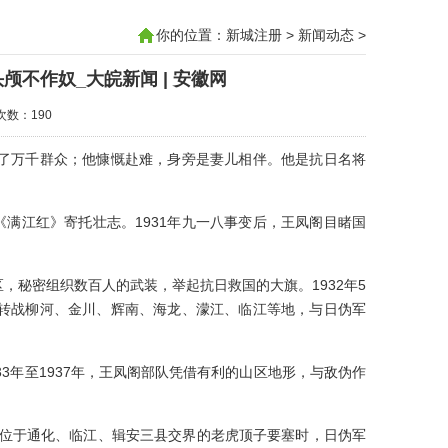
你的位置：
新城注册
>
新闻动态
>
不作奴_大皖新闻 | 安徽网
击次数：190
了万千群众；他慷慨赴难，身旁是妻儿相伴。他是抗日名将
《满江红》寄托壮志。1931年九一八事变后，王凤阁目睹国
，秘密组织数百人的武装，举起抗日救国的大旗。1932年5
转战柳河、金川、辉南、海龙、濛江、临江等地，与日伪军
3年至1937年，王凤阁部队凭借有利的山区地形，与敌伪作
抵位于通化、临江、辑安三县交界的老虎顶子要塞时，日伪军