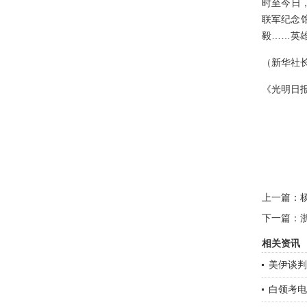
时至今日
联军纪念
毅……英
（新华社长
《光明日报》
上一篇：
下一篇：
相关资讯
美伊谈判
白领考电