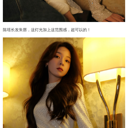
陈瑶长发朱唇，这灯光加上这范围感，超可以的！