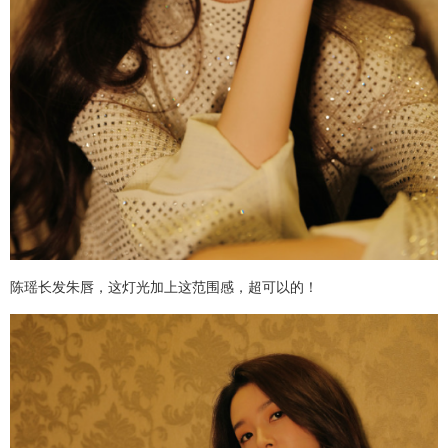
陈瑶长发朱唇，这灯光加上这范围感，超可以的！