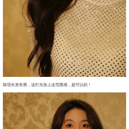
陈瑶长发朱唇，这灯光加上这范围感，超可以的！