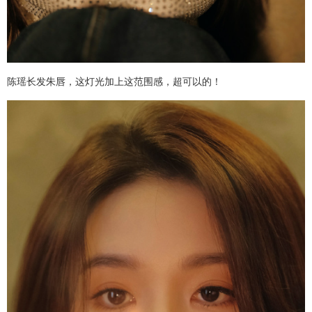
陈瑶长发朱唇，这灯光加上这范围感，超可以的！