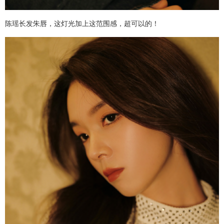
陈瑶长发朱唇，这灯光加上这范围感，超可以的！